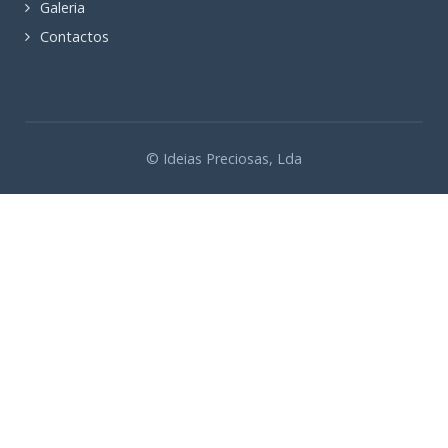
Galeria
Contactos
© Ideias Preciosas, Lda
Política de cookies O que são cookies? "Cookies" são pequenas etiquetas de
software que são armazenadas nos equipamentos de acesso através do
navegador (browser), retendo apenas informação relacionada com as
preferências, não incluindo, como tal, os dados pessoais.