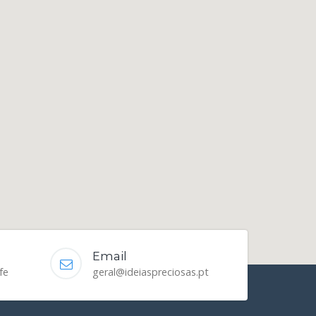
Email
fe
geral@ideiaspreciosas.pt